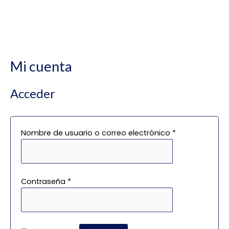
Ir
Obligatorio
Obligatorio
Obligatorio
Obligatorio
Obligatorio
al
Mi cuenta
contenido
Acceder
Nombre de usuario o correo electrónico
*
Contraseña
*